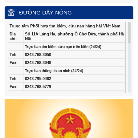
ĐƯỜNG DÂY NÓNG
Trung tâm Phối hợp tìm kiếm, cứu nạn hàng hải Việt Nam
Địa
Số 11A Láng Hạ, phường Ô Chợ Dừa, thành phố Hà
chỉ:
Nội
Trực ban tìm kiếm cứu nạn trên biển (24/24)
Tel
:
0243.768.3050
Fax:
0243.768.3048
Trực ban thông tin an ninh (24/24)
Tel:
0243.795.0482
Fax:
0243.768.5779
Trung tâm Phối hợp tìm kiếm, cứu nạn hàng hải khu vực I
Địa
34/33 Ngô Quyền, phường Ngô Quyền, thành phố
chỉ:
Hải Phòng
Điện
02253.759.508 (24/24h)
thoại:
Fax:
02253.759.507
Trung tâm Phối hợp tìm kiếm, cứu nạn hàng hải khu vực II