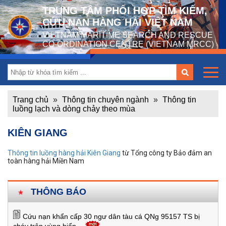
TRUNG TÂM PHỐI HỢP TÌM KIẾM,
CỨU NẠN HÀNG HẢI VIỆT NAM
VIETNAM MARITIME SEARCH AND RESCUE
CO-ORDINATION CENTRE (VIETNAM MRCC)
Trang chủ
»
Thông tin chuyên ngành
»
Thông tin
luồng lạch và dòng chảy theo mùa
KIÊN GIANG
Thông tin luồng hàng hải Kiên Giang
từ Tổng công ty Bảo đảm an
toàn hàng hải Miền Nam
THÔNG BÁO
Cứu nạn khẩn cấp 30 ngư dân tàu cá QNg 95157 TS bị