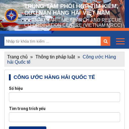
TRUNG TÂM PHỐI HỢP TÌM KIẾM,
CỨU NẠN HÀNG HẢI VIỆT NAM
VIETNAM MARITIME SEARCH AND RESCUE
CO-ORDINATION CENTRE (VIETNAM MRCC)
Trang chủ
»
Thông tin pháp luật
»
Công ước Hàng
hải Quốc tế
CÔNG ƯỚC HÀNG HẢI QUỐC TẾ
Số hiệu
Tìm trong trích yếu