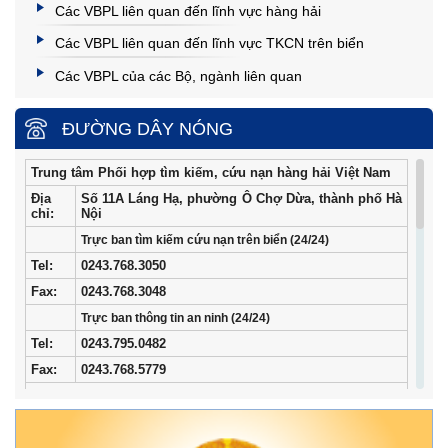
Các VBPL liên quan đến lĩnh vực hàng hải
Các VBPL liên quan đến lĩnh vực TKCN trên biển
Các VBPL của các Bộ, ngành liên quan
ĐƯỜNG DÂY NÓNG
Trung tâm Phối hợp tìm kiếm, cứu nạn hàng hải Việt Nam
Địa
Số 11A Láng Hạ, phường Ô Chợ Dừa, thành phố Hà
chỉ:
Nội
Trực ban tìm kiếm cứu nạn trên biển (24/24)
Tel
:
0243.768.3050
Fax:
0243.768.3048
Trực ban thông tin an ninh (24/24)
Tel:
0243.795.0482
Fax:
0243.768.5779
Trung tâm Phối hợp tìm kiếm, cứu nạn hàng hải khu vực I
Địa
34/33 Ngô Quyền, phường Ngô Quyền, thành phố
chỉ:
Hải Phòng