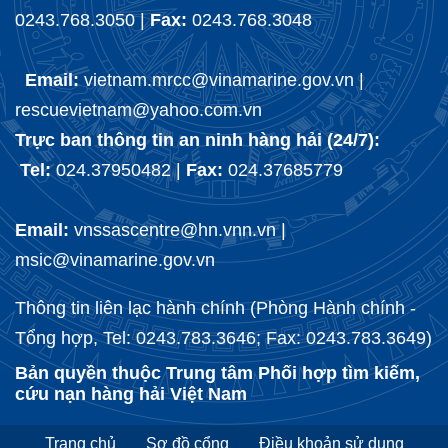
0243.768.3050 |
Fax:
0243.768.3048
Email:
vietnam.mrcc@vinamarine.gov.vn |
rescuevietnam@yahoo.com.vn
Trực ban thông tin an ninh hàng hải (24/7):
Tel:
024.37950482 |
Fax:
024.37685779
Email:
vnssascentre@hn.vnn.vn |
msic@vinamarine.gov.vn
Thông tin liên lạc hành chính (Phòng Hành chính -
Tổng hợp, Tel: 0243.783.3646; Fax: 0243.783.3649)
Bản quyền thuộc Trung tâm Phối hợp tìm kiếm,
cứu nạn hàng hải Việt Nam
Trang chủ
Sơ đồ cổng
Điều khoản sử dụng