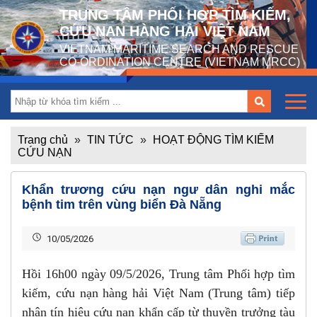
TRUNG TÂM PHỐI HỢP TÌM KIẾM,
CỨU NẠN HÀNG HẢI VIỆT NAM
VIETNAM MARITIME SEARCH AND RESCUE
CO-ORDINATION CENTRE (VIETNAM MRCC)
Trang chủ
»
TIN TỨC
»
HOẠT ĐỘNG TÌM KIẾM
CỨU NẠN
Khẩn trương cứu nạn ngư dân nghi mắc
bệnh tim trên vùng biển Đà Nẵng
10/05/2026
Hồi 16h00 ngày 09/5/2026, Trung tâm Phối hợp tìm
kiếm, cứu nạn hàng hải Việt Nam (Trung tâm) tiếp
nhận tín hiệu cứu nạn khẩn cấp từ thuyền trưởng tàu