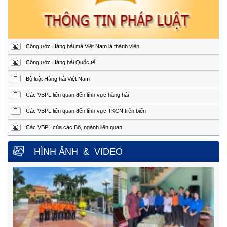
chỉ:
Nẵng
Điện
02363.924.957 (24/24h)
thoại:
Fax:
02363.924.956
Công ước Hàng hải mà Việt Nam là thành viên
Trung tâm Phối hợp tìm kiếm, cứu nạn hàng hải khu vực III
Địa
1151/45 Đường 30 tháng 4, Phường Phước Thắng,
Công ước Hàng hải Quốc tế
chỉ:
thành phố Hồ Chí Minh.
Bộ luật Hàng hải Việt Nam
Điện
0254.3850.950 (24/24h)
thoại:
Các VBPL liên quan đến lĩnh vực hàng hải
Fax:
0254.3810.353
Các VBPL liên quan đến lĩnh vực TKCN trên biển
Trung tâm Phối hợp tìm kiếm, cứu nạn hàng hải khu vực IV
Các VBPL của các Bộ, ngành liên quan
Địa
Số 65, đường Nguyễn Văn Linh, phường Nam Nha
Trang, tỉnh Khánh Hòa.
chỉ
HÌNH ẢNH
&
VIDEO
Điện
0258.3880.373
(24/24h)
thoại:
Fax:
0258.3880.517