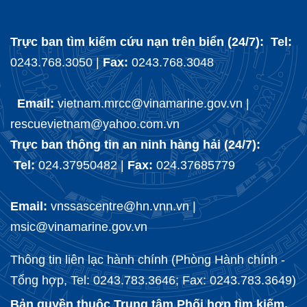
Trực ban tìm kiếm cứu nạn trên biển (24/7): Tel:
0243.768.3050 |
Fax:
0243.768.3048
Email:
vietnam.mrcc@vinamarine.gov.vn |
rescuevietnam@yahoo.com.vn
Trực ban thông tin an ninh hàng hải (24/7):
Tel:
024.37950482 |
Fax:
024.37685779
Email:
vnssascentre@hn.vnn.vn |
msic@vinamarine.gov.vn
Thông tin liên lạc hành chính (Phòng Hành chính -
Tổng hợp, Tel: 0243.783.3646; Fax: 0243.783.3649)
Bản quyền thuộc Trung tâm Phối hợp tìm kiếm,