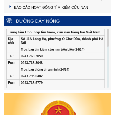
BÁO CÁO HOẠT ĐỘNG TÌM KIẾM CỨU NẠN
ĐƯỜNG DÂY NÓNG
Trung tâm Phối hợp tìm kiếm, cứu nạn hàng hải Việt Nam
Địa
Số 11A Láng Hạ, phường Ô Chợ Dừa, thành phố Hà
chỉ:
Nội
Trực ban tìm kiếm cứu nạn trên biển (24/24)
Tel
:
0243.768.3050
Fax:
0243.768.3048
Trực ban thông tin an ninh (24/24)
Tel:
0243.795.0482
Fax:
0243.768.5779
Trung tâm Phối hợp tìm kiếm, cứu nạn hàng hải khu vực I
Địa
34/33 Ngô Quyền, phường Ngô Quyền, thành phố
chỉ:
Hải Phòng
Điện
02253.759.508 (24/24h)
thoại: