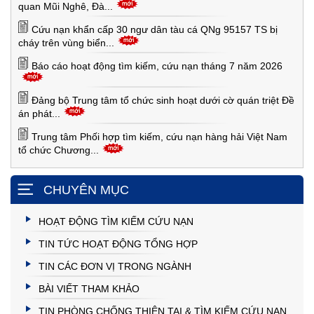
quan Mũi Nghê, Đà...
Cứu nạn khẩn cấp 30 ngư dân tàu cá QNg 95157 TS bị
cháy trên vùng biển...
Báo cáo hoạt động tìm kiếm, cứu nạn tháng 7 năm 2026
Đảng bộ Trung tâm tổ chức sinh hoạt dưới cờ quán triệt Đề
án phát...
Trung tâm Phối hợp tìm kiếm, cứu nạn hàng hải Việt Nam
tổ chức Chương...
CHUYÊN MỤC
HOẠT ĐỘNG TÌM KIẾM CỨU NẠN
TIN TỨC HOẠT ĐỘNG TỔNG HỢP
TIN CÁC ĐƠN VỊ TRONG NGÀNH
BÀI VIẾT THAM KHẢO
TIN PHÒNG CHỐNG THIÊN TAI & TÌM KIẾM CỨU NẠN