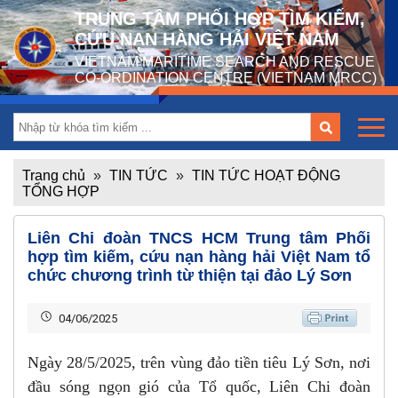
TRUNG TÂM PHỐI HỢP TÌM KIẾM,
CỨU NẠN HÀNG HẢI VIỆT NAM
VIETNAM MARITIME SEARCH AND RESCUE
CO-ORDINATION CENTRE (VIETNAM MRCC)
Trang chủ
»
TIN TỨC
»
TIN TỨC HOẠT ĐỘNG
TỔNG HỢP
Liên Chi đoàn TNCS HCM Trung tâm Phối
hợp tìm kiếm, cứu nạn hàng hải Việt Nam tổ
chức chương trình từ thiện tại đảo Lý Sơn
04/06/2025
Ngày 28/5/2025, trên vùng đảo tiền tiêu Lý Sơn, nơi
đầu sóng ngọn gió của Tổ quốc, Liên Chi đoàn