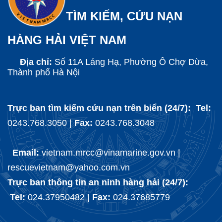
TÌM KIẾM, CỨU NẠN
HÀNG HẢI VIỆT NAM
Địa chỉ:
Số 11A Láng Hạ, Phường Ô Chợ Dừa,
Thành phố Hà Nội
Trực ban tìm kiếm cứu nạn trên biển (24/7): Tel:
0243.768.3050 |
Fax:
0243.768.3048
Email:
vietnam.mrcc@vinamarine.gov.vn |
rescuevietnam@yahoo.com.vn
Trực ban thông tin an ninh hàng hải (24/7):
Tel:
024.37950482 |
Fax:
024.37685779