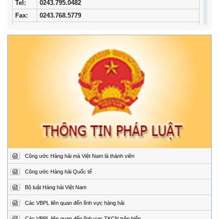
Tel:
0243.795.0482
Fax:
0243.768.5779
Trung tâm Phối hợp tìm kiếm, cứu nạn hàng hải khu vực I
Địa
34/33 Ngô Quyền, phường Ngô Quyền, thành phố
chỉ:
Hải Phòng
Điện
02253.759.508 (24/24h)
thoại:
Fax:
02253.759.507
Trung tâm Phối hợp tìm kiếm, cứu nạn hàng hải khu vực II
Địa
Đường Hoàng Sa, Phường Sơn Trà, thành phố Đà
chỉ:
Nẵng
Điện
02363.924.957 (24/24h)
thoại:
Fax:
02363.924.956
Công ước Hàng hải mà Việt Nam là thành viên
Trung tâm Phối hợp tìm kiếm, cứu nạn hàng hải khu vực III
Địa
1151/45 Đường 30 tháng 4, Phường Phước Thắng,
Công ước Hàng hải Quốc tế
chỉ:
thành phố Hồ Chí Minh.
Bộ luật Hàng hải Việt Nam
Điện
0254.3850.950 (24/24h)
thoại:
Các VBPL liên quan đến lĩnh vực hàng hải
Fax:
0254.3810.353
Các VBPL liên quan đến lĩnh vực TKCN trên biển