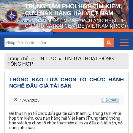
TRUNG TÂM PHỐI HỢP TÌM KIẾM,
CỨU NẠN HÀNG HẢI VIỆT NAM
VIETNAM MARITIME SEARCH AND RESCUE
CO-ORDINATION CENTRE (VIETNAM MRCC)
Trang chủ
»
TIN TỨC
»
TIN TỨC HOẠT ĐỘNG
TỔNG HỢP
THÔNG BÁO LỰA CHỌN TỔ CHỨC HÀNH
NGHỀ ĐẤU GIÁ TÀI SẢN
17/09/2025
Để thực hiện tổ chức đấu giá tài sản thanh lý, Trung tâm Phối
hợp tìm kiếm, cứu nạn hàng hải Việt Nam (Trung tâm) thông
báo việc lựa chọn tổ chức thực hiện dịch vụ đấu giá tài sản, nội
dung như sau: