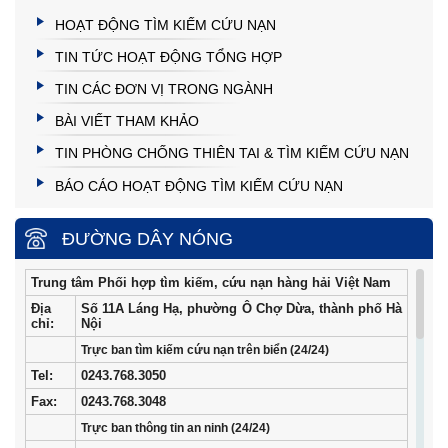
HOẠT ĐỘNG TÌM KIẾM CỨU NẠN
TIN TỨC HOẠT ĐỘNG TỔNG HỢP
TIN CÁC ĐƠN VỊ TRONG NGÀNH
BÀI VIẾT THAM KHẢO
TIN PHÒNG CHỐNG THIÊN TAI & TÌM KIẾM CỨU NẠN
BÁO CÁO HOẠT ĐỘNG TÌM KIẾM CỨU NẠN
ĐƯỜNG DÂY NÓNG
Trung tâm Phối hợp tìm kiếm, cứu nạn hàng hải Việt Nam
Địa
Số 11A Láng Hạ, phường Ô Chợ Dừa, thành phố Hà
chỉ:
Nội
Trực ban tìm kiếm cứu nạn trên biển (24/24)
Tel
:
0243.768.3050
Fax:
0243.768.3048
Trực ban thông tin an ninh (24/24)